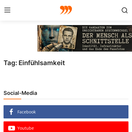
FOTO
FILM
Tag: Einfühlsamkeit
Galerie
GRAFIK
Social-Media
Redaktion
Beiträge
Facebook
Vorproduktion
Youtube