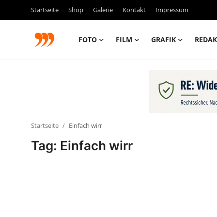
Startseite
Shop
Galerie
Kontakt
Impressum
FOTO
FILM
GRAFIK
REDAK
FOTO
FILM
Galerie
Startseite
Einfach wirr
GRAFIK
Tag: Einfach wirr
Redaktion
Beiträge
Vorproduktion