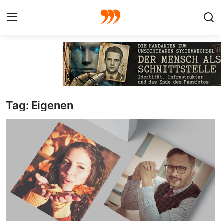
FOTO
FILM
Tag: Eigenen
Galerie
GRAFIK
Redaktion
Beiträge
Vorproduktion