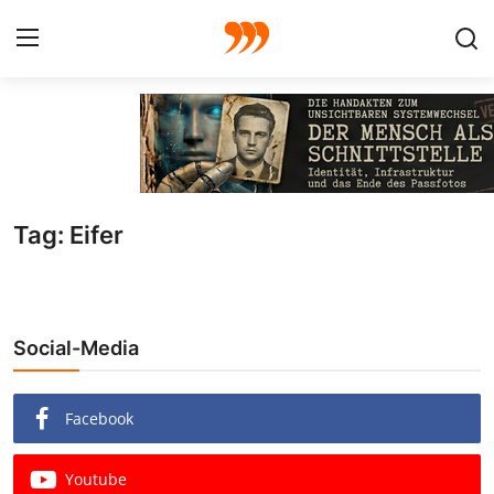
FOTO
FILM
Tag: Eifer
Galerie
GRAFIK
Social-Media
Redaktion
Beiträge
Facebook
Vorproduktion
Youtube