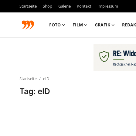
Startseite
Shop
Galerie
Kontakt
Impressum
FOTO
FILM
GRAFIK
REDAK
FOTO
FILM
Galerie
Startseite
eID
GRAFIK
Tag: eID
Redaktion
Beiträge
Vorproduktion