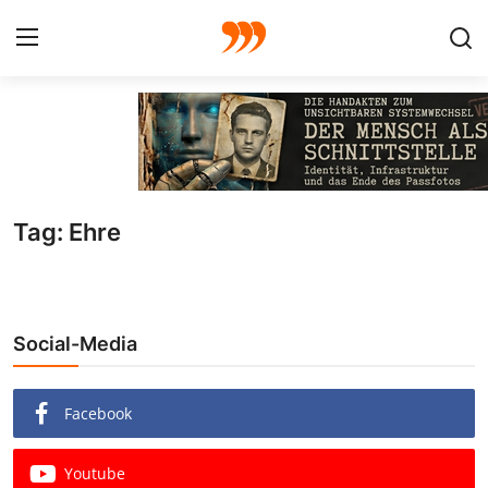
FOTO
FILM
Tag: Ehre
Galerie
GRAFIK
Social-Media
Redaktion
Beiträge
Facebook
Vorproduktion
Youtube