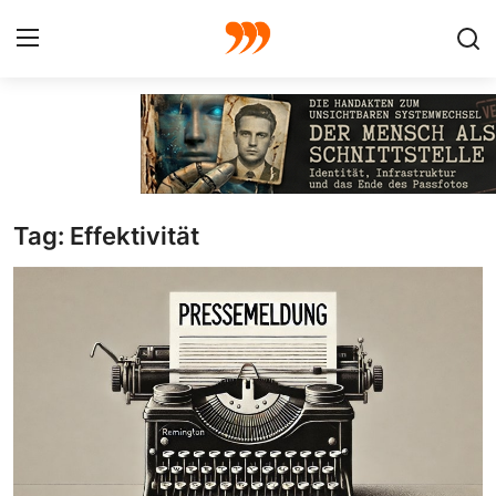
FOTO
FILM
Tag: Effektivität
Galerie
GRAFIK
Redaktion
Beiträge
Vorproduktion