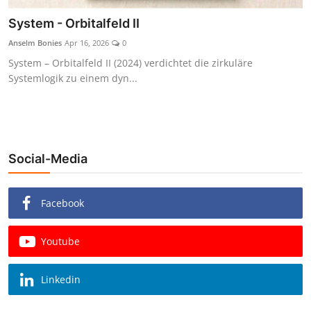
System - Orbitalfeld II
Anselm Bonies
Apr 16, 2026
0
System – Orbitalfeld II (2024) verdichtet die zirkuläre
Systemlogik zu einem dyn...
Social-Media
Facebook
Youtube
Linkedin