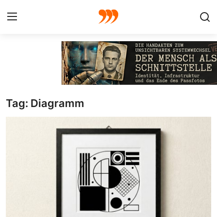
FOTO
FILM
Tag: Diagramm
Galerie
GRAFIK
Redaktion
Beiträge
Vorproduktion