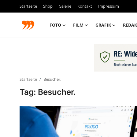
Startseite
Shop
Galerie
Kontakt
Impressum
FOTO
FILM
GRAFIK
REDAK
FOTO
FILM
Galerie
Startseite
Besucher.
GRAFIK
Tag: Besucher.
Redaktion
Beiträge
Vorproduktion