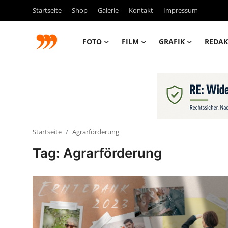
Startseite
Shop
Galerie
Kontakt
Impressum
FOTO
FILM
GRAFIK
REDAK
FOTO
FILM
Galerie
Startseite
Agrarförderung
GRAFIK
Tag: Agrarförderung
Redaktion
Beiträge
Vorproduktion