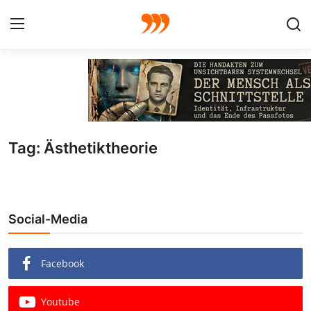
FOTO
FILM
Tag: Ästhetiktheorie
Galerie
GRAFIK
Social-Media
Redaktion
Beiträge
Facebook
Vorproduktion
Youtube