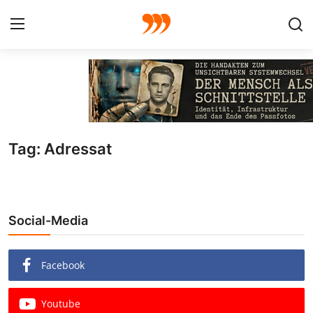
FOTO
FILM
Tag: Adressat
Galerie
GRAFIK
Social-Media
Redaktion
Beiträge
Facebook
Vorproduktion
Youtube