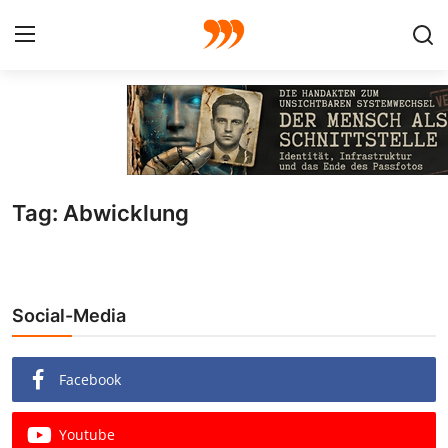
FOTO
FILM
Tag: Abwicklung
Galerie
GRAFIK
Social-Media
Redaktion
Beiträge
Facebook
Vorproduktion
Youtube