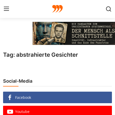
FOTO
FILM
Tag: abstrahierte Gesichter
Galerie
GRAFIK
Social-Media
Redaktion
Beiträge
Facebook
Vorproduktion
Youtube