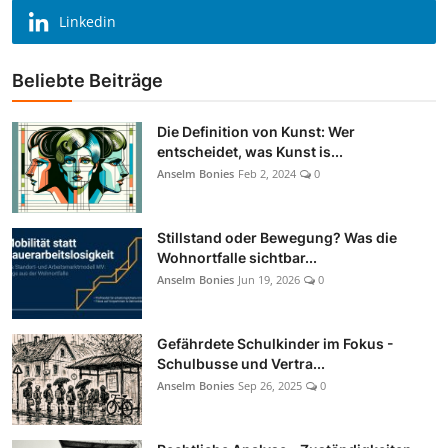
Linkedin
Beliebte Beiträge
Die Definition von Kunst: Wer
entscheidet, was Kunst is...
Anselm Bonies
Feb 2, 2024
0
Stillstand oder Bewegung? Was die
Wohnortfalle sichtbar...
Anselm Bonies
Jun 19, 2026
0
Gefährdete Schulkinder im Fokus -
Schulbusse und Vertra...
Anselm Bonies
Sep 26, 2025
0