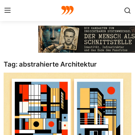
FOTO
FILM
Tag: abstrahierte Architektur
Galerie
GRAFIK
Redaktion
Beiträge
Vorproduktion