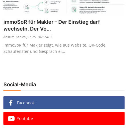
immoSoR für Makler – Der Einstieg darf
wechseln. Der Vo...
Anselm Bonies
Jun 25, 2026
0
immoSoR für Makler zeigt, wie aus Website, QR-Code,
Schaufenster und Gespräch ei...
Social-Media
Facebook
Youtube