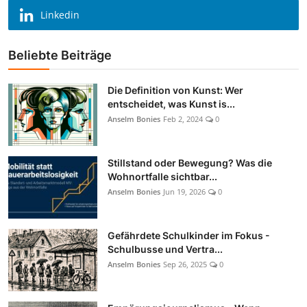
Linkedin
Beliebte Beiträge
Die Definition von Kunst: Wer
entscheidet, was Kunst is...
Anselm Bonies
Feb 2, 2024
0
Stillstand oder Bewegung? Was die
Wohnortfalle sichtbar...
Anselm Bonies
Jun 19, 2026
0
Gefährdete Schulkinder im Fokus -
Schulbusse und Vertra...
Anselm Bonies
Sep 26, 2025
0