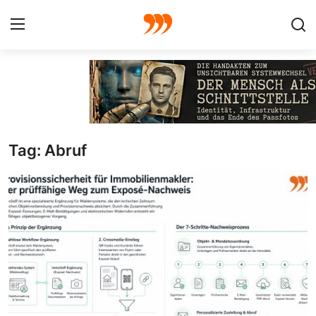
FOTO
FILM
Tag: Abruf
Galerie
GRAFIK
Redaktion
Beiträge
Vorproduktion