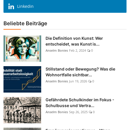
Linkedin
Beliebte Beiträge
Die Definition von Kunst: Wer
entscheidet, was Kunst is...
Anselm Bonies
Feb 2, 2024
0
Stillstand oder Bewegung? Was die
Wohnortfalle sichtbar...
Anselm Bonies
Jun 19, 2026
0
Gefährdete Schulkinder im Fokus -
Schulbusse und Vertra...
Anselm Bonies
Sep 26, 2025
0