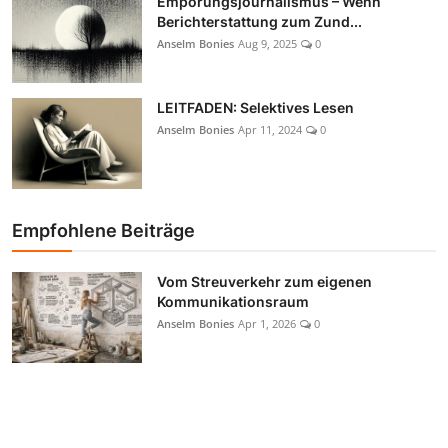
Empörungsjournalismus – Wenn
Berichterstattung zum Zund...
Anselm Bonies
Aug 9, 2025
0
LEITFADEN: Selektives Lesen
Anselm Bonies
Apr 11, 2024
0
Empfohlene Beiträge
Vom Streuverkehr zum eigenen
Kommunikationsraum
Anselm Bonies
Apr 1, 2026
0