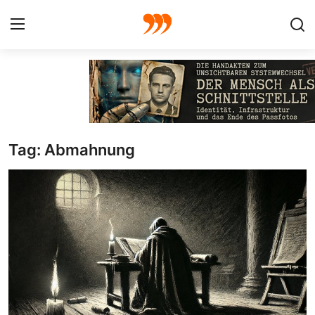
FOTO
FILM
Tag: Abmahnung
Galerie
GRAFIK
Redaktion
Beiträge
Vorproduktion