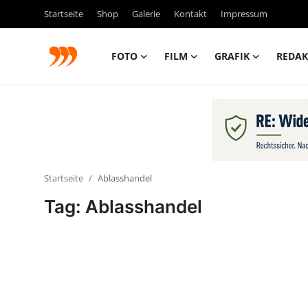
Startseite
Shop
Galerie
Kontakt
Impressum
FOTO
FILM
GRAFIK
REDAK
FOTO
FILM
Galerie
Startseite
Ablasshandel
GRAFIK
Tag: Ablasshandel
Redaktion
Beiträge
Vorproduktion