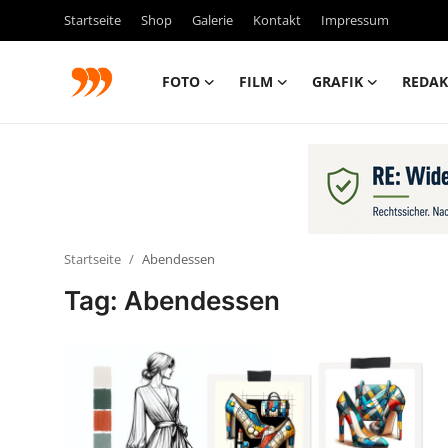
Startseite
Shop
Galerie
Kontakt
Impressum
FOTO
FILM
GRAFIK
REDAK
FOTO
FILM
Galerie
Startseite
Abendessen
GRAFIK
Tag: Abendessen
Redaktion
Beiträge
Vorproduktion